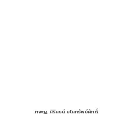
Master of Science in Pediatric Dentistry (M.Sc.),
Chulalongkorn University
Diplomate Thai Board of Pediatric Dentistry
อ่านเพิ่ม
ทพญ. นิรินธน์ มโนทรัพย์ศักดิ์