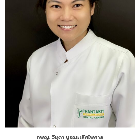
Master of Science in Pediatric Dentistry, Chulalongkorn
University
Certificate of Pediatric Dentistry, Chulalongkorn
University
Diplomate, Thai Board of Pediatric Dentistry
อ่านเพิ่ม
ทพญ. วิชุดา บูรณะเลิศไพศาล