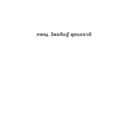
Srinakarinwiroteprasanmit University
อ่านเพิ่ม
ทพญ. วัลลภิษฐ์ สุคนธชาติ