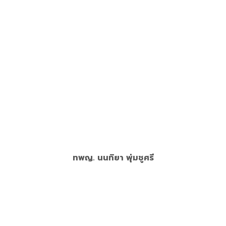
Master of Science in Pediatric Dentistry, Chulalongkorn
University
Certificate of Pediatric Dentistry, Chulalongkorn
University
Diplomate, Thai Board of Pediatric Dentistry
อ่านเพิ่ม
ทพญ. นนทิยา พุ่มชูศรี