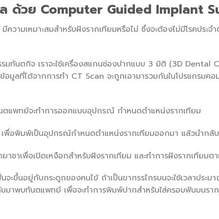
ิทัล ด้วย Computer Guided Implant 
มีความเหมาะสมสำหรับฝังรากเทียมหรือไม่ ซึ่งจะต้องไม่มีโรคประจำตัว
กรรมทันตกิจ เราจะใช้เครื่องสแกนช่องปากแบบ 3 มิติ (3D Dental 
 และข้อมูลที่ได้จากการทำ CT Scan จะถูกเอามารวมกันในโปรแกรมคอม
ทันตแพทย์จะทำการออกแบบอุปกรณ์ กำหนดตำแหน่งรากเทียม
ม เพื่อพิมพ์เป็นอุปกรณ์กำหนดตำแหน่งรากเทียมออกมา แล้วนำกลับ
รฉีดยาชาเพื่อเปิดเหงือกสำหรับฝังรากเทียม และทำการฝังรากเทีย
ื้นจะขึ้นอยู่กับกระดูกของคนไข้ ถ้าเป็นขากรรไกรบนจะใช้เวลาประมา
กลับมาพบทันตแพทย์ เพื่อจะทำการพิมพ์ปากสำหรับใส่ครอบฟันบนราก