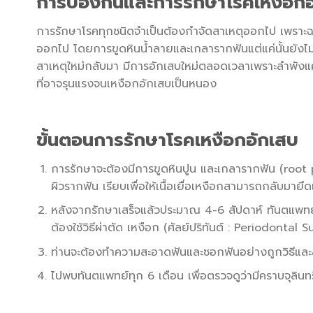
การป้องกันและการรักษาโรคเหงือก
การรักษาโรคทุกชนิดจําเป็นต้องกําจัดสาเหตุออกไป เพราะฉะ
ออกไป โดยการขูดหินนํ้าลายและเกลารากฟันแต่แค่นั้นยังไ
สาเหตุใหม่กลับมา มีการอักเสบใหม่ตลอดเวลาเพราะลําพังแค่
ที่อาจรุนแรงจนเหงือกอักเสบเป็นหนอง
ขั้นตอนการรักษาโรคเหงือกอักเสบ
การรักษาจะต้องมีการขูดหินปูน และเกลารากฟัน (root p
ผิวรากฟัน เรียบเพื่อให้เนื้อเยื่อเหงือกสามารถกลับมายึด
หลังจากรักษาเสร็จแล้วประมาณ 4-6 สัปดาห์ ทันตแพทย์จะ
ต้องใช้วิธีผ่าตัด เหงือก (ศัลย์ปริทันต์ : Periodontal 
ท่านจะต้องทำความสะอาดฟันและซอกฟันอย่างถูกวิธีและสม
ไปพบทันตแพทย์ทุก 6 เดือน เพื่อตรวจดูว่ามีคราบจุลินท