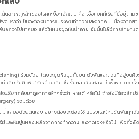
อักเสบ
นั้นสาเหตุหลักของโรคเหงือกอักเสบ คือ เชื้อแบคทีเรียที่มีอยู่ตาม
ม่พอ เราจําเป็นจะต้องมีการแปรงฟันทําความสะอาดฟัน เนื่องจากสา
บอกว่าไปหาหมอ แล้วให้หมอขูดหินนํ้าลาย อันนั้นไม่ใช่การรักษาแต
laning) ร่วมด้วย โดยจะขูดหินปูนทั้นบน ตัวฟันและส่วนที่อยู่บนผ
แน่นติดกับผิวฟันได้เหมือนเดิม ซึ่งขั้นตอนนี้จะต้อง ทำซ้ำหลายๆครั้ง
เรียกกลับมาดูอาการอีกครั้งว่า หายดี หรือไม่ ถ้ายังมีร่องลึกป
Surgery) ร่วมด้วย
่ำเสมอด้วยตนเอง อย่างน้อยจะต้องใช้ แปรงและไหมขัดฟันทุกวัน เพื
รีย์และหินปูนหลงเหลือจากการทำความ สะอาดเองหรือไม่ เพื่อที่จะไ