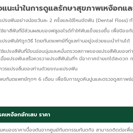
้อแนะนำในการดูแลรักษาสุขภาพเหงือกแล
แปรงฟันอย่างน้อยวันละ 2 ครั้งและใช้ไหมขัดฟัน (Dental Floss)
ใช้ยาสีฟันที่มีส่วนผสมของฟลูออไรด์ทำให้ฟันแข็งแรงขึ้น เพื่อป้องกั
แปรงฟันให้ถูกวิธี โดยทันตแพทย์ที่ดูแลท่านอยู่จะช่วยแนะนำท่านได้
ใช้แปรงสีฟันที่มีขนอ่อนนุ่มและหมั่นตรวจสภาพของแปรงสีฟันของท่า
เมื่อแปรงฟันเสร็จควรวาแปรงสีฟันในที่ๆ มีอากาศถ่ายเทได้สะดวก การ
ควรแปรงลิ้นของท่านด้วยขณะแปรงฟัน
พบทันตแพทย์ทุกๆ 6 เดือน เพื่อรับการขูดหินปูนและตรวจดูสภาพช
เหงือกอักเสบ ราคา
็นหนองราคาเบื้องต้นจากศูนย์ทันตกรรมทันตกิจ สามารถติดต่อเพื