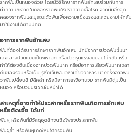
รากฟันเป็นหนองด้วย โดยมีวิธีรักษารากฟันอักเสบร่วมกับการ
ทำความสะอาดในคลองรากฟันให้ปราศจากเชื้อโรค จากนั้นจึงอุด
คลองรากฟันและบูรณะตัวฟันเพื่อความแข็งแรงและสวยงามให้กลับ
มาใช้งานได้ตามปกติ
อาการรากฟันอักเสบ
ฟันที่ต้องได้รับการรักษารากฟันอักเสบ มักมีอาการปวดฟันขึ้นมา
เอง อาจปวดแบบเป็นๆหายๆ หรือปวดรุนแรงจนนอนไม่หลับ หรือ
ทำให้ต้องตื่นเนื่องจากปวดฟันมาก หรือมีอาการเสียวฟันมากเวลา
ดื่มของร้อนหรือเย็น รู้สึกเจ็บฟันเวลาเคี้ยวอาหาร บางครั้งอาจพบ
ว่าฟันเปลี่ยนสี มีสีคล้ำ หรือมีอาการเหงือกบวม รากฟันมีตุ่มเป็น
หนอง หรือบวมบริเวณใบหน้าได้
สาเหตุที่อาจทำให้ประสาทหรือรากฟันเกิดการอักเสบ
หรือติดเชื้อ ได้แก่
ฟันผุ หรือฟันที่มีวัสดุอุดลึกจนถึงโพรงประสาทฟัน
ฟันผุซ้ำ หรือฟันผุเกิดใหม่ใต้ครอบฟัน