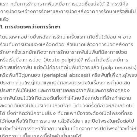
แรก หลังการรักษารากฟันจะมีอาการปวดซึ่งแบ่งได้ 2 กรณีคือ
การปวดระหว่างการรักษาและการปวดหลังจากการรักษาเสร็จสิ้นไป
แล้ว
1. การปวดระหว่างการรักษา
โดยเฉพาะอย่างยิ่งหลังการรักษาครั้งแรก เกิดขึ้นได้บ่อย ๆ อาจ
ร่วมกับการบวมของเหงือกด้วย ส่วนมากแล้วอาการปวดหลังการ
รักษาครั้งแรกมักเกิดจากการรักษารากฟันในฟันที่มีอาการปวด
หรือเริ่มมีอาการปวด (Acute pulpitis)? หรือกำลังเริ่มจะมีการ
อักเสบที่รากฟัน แต่จะไม่ค่อยเกิดในฟันที่ตายแล้ว (pulp necrosis)
หรือฟันที่มีตุ่มหนอง (periapical abscess) หรือฟันที่เพิ่งทะลุโพรง
ประสาทส่วนใหญ่ทันตแพทย์มักจะระมัดระวังในเรื่องการกำจัดเส้น
ประสาทฟันให้หมด และการขยายคลองรากฟันและการล้างคลอง
รากฟันโดยไม่ให้เกิดแรงดันที่จะทำให้เศษสิ่งสกปรกที่ล้างทำความ
สะอาดดันเข้าไปในบริเวณปลายราก แต่บางครั้งก็อาจหลีกเลี่ยงไม่
ได้ ซึ่งถ้าคิดว่ามีความเสี่ยง ทันตแพทย์อาจจะต้องเปิดโพรงที่กรอ
ไว้ก่อนเพื่อให้เกิดการระบาย แล้วจึงใส่ยา และปิดโพรงในครั้งต่อไป
แต่จะทำให้การรักษาใช้เวลานานขึ้น เนื่องจากการเปิดโพรงไว้จะทำให้
เกิดการปนเปื้อนของเชื้อโรคในน้ำลายได้