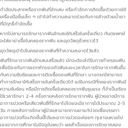
กำจัดประสาทหรือรากฟันที่อักเสบ หรือกำจัดการติดเชื้อด้วยการใช้
เครื่องมือชิ้นเล็ก ๆ เข้าไปทำความสะอาดร่วมกับการล้างด้วยน้ำยา
ที่มีฤทธิ์กำจัดเชื้อ
หากไม่สามารถรักษารากฟันอักเสบให้เสร็จในครั้งเดียว ทันตแพทย์
จะใส่ยาฆ่าเชื้อในคลองรากฟัน และอุดวัสดุชั่วคราวไว้
อุดวัสดุเข้าไปในคลองรากฟันที่ทำความสะอาดไว้แล้ว
ฟันที่รักษารากฟันอักเสบเสร็จแล้ว มักจะต้องได้รับการทำครอบฟัน
เพื่อป้องกันการแตกหักของตัวฟันระยะเวลาในการรักษารากฟันขึ้น
กับความซับซ้อนและการติดเชื้อของฟันที่รักษา บางกรณีสามารถ
ทำการรักษาให้เสร็จภายในครั้งเดียวได้ แต่ในกรณีที่คลองรากฟันมี
ความซับซ้อน หรือมีการติดเชื้อในคลองรากฟันรุนแรง ก็จำเป็นต้อง
ใช้เวลารักษา 2-4 ครั้งภายหลังการรักษารากฟัน ผู้ป่วยอาจมีการ
อาการปวดหรือเสียวฟันซี่ที่รักษาไปโดยจะมีอาการได้ประมาณ 2-5
วัน ภายหลังการรักษาผู้ป่วยสามารถทานยาแก้ปวดเพื่อบรรเทา
อาการปวดที่จะเกิดขึ้นนี้ได้และอาการปวดจะค่อยๆ ทุเลาจนหายไป
เองจากการศึกษาในปัจจุบันพบว่า ผลสำเร็จของการรักษาคลอง