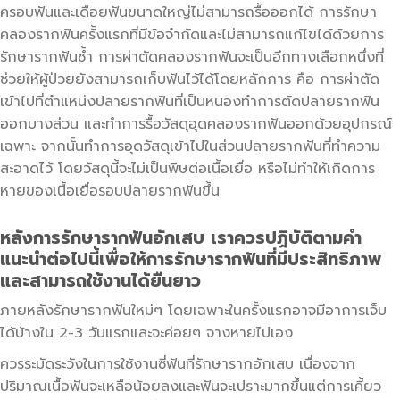
ครอบฟันและเดือยฟันขนาดใหญ่ไม่สามารถรื้อออกได้ การรักษา
คลองรากฟันครั้งแรกที่มีข้อจำกัดและไม่สามารถแก้ไขได้ด้วยการ
รักษารากฟันซ้ำ การผ่าตัดคลองรากฟันจะเป็นอีกทางเลือกหนึ่งที่
ช่วยให้ผู้ป่วยยังสามารถเก็บฟันไว้ได้โดยหลักการ คือ การผ่าตัด
เข้าไปที่ตำแหน่งปลายรากฟันที่เป็นหนองทำการตัดปลายรากฟัน
ออกบางส่วน และทำการรื้อวัสดุอุดคลองรากฟันออกด้วยอุปกรณ์
เฉพาะ จากนั้นทำการอุดวัสดุเข้าไปในส่วนปลายรากฟันที่ทำความ
สะอาดไว้ โดยวัสดุนี้จะไม่เป็นพิษต่อเนื้อเยื่อ หรือไม่ทำให้เกิดการ
หายของเนื้อเยื่อรอบปลายรากฟันขึ้น
หลังการรักษารากฟันอักเสบ เราควรปฏิบัติตามคำ
แนะนำต่อไปนี้เพื่อให้การรักษารากฟันที่มีประสิทธิภาพ
และสามารถใช้งานได้ยืนยาว
ภายหลังรักษารากฟันใหม่ๆ โดยเฉพาะในครั้งแรกอาจมีอาการเจ็บ
ได้บ้างใน 2-3 วันแรกและจะค่อยๆ จางหายไปเอง
ควรระมัดระวังในการใช้งานซี่ฟันที่รักษารากอักเสบ เนื่องจาก
ปริมาณเนื้อฟันจะเหลือน้อยลงและฟันจะเปราะมากขึ้นแต่การเคี้ยว