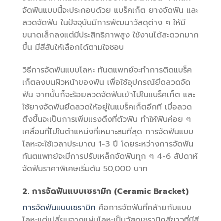
จัดฟันแบบนี้จะประกอบด้วย แบร็คเก็ต ยางจัดฟัน และ
ลวดจัดฟัน ในปัจจุบันมีการพัฒนาวัสดุต่าง ๆ ให้มี
ขนาดเล็กลงแต่มีประสิทธิภาพสูง ใช้งานได้สะดวกมาก
ขึ้น มีสีสันให้เลือกได้ตามใจชอบ
วิธีการจัดฟันแบบโลหะ ทันตแพทย์จะทำการติดแบร็ค
เก็ตลงบนผิวหน้าของฟัน เพื่อใช้อุปกรณ์ยึดลวดจัด
ฟัน จากนั้นก็จะร้อยลวดจัดฟันเข้าไปในแบร็คเก็ต และ
ใช้ยางจัดฟันยึดลวดให้อยู่ในแบร็คเก็ตอีกที เมื่อลวด
ตึงขึ้นจะเป็นการเพิ่มแรงดึงที่ตัวฟัน ทำให้ฟันค่อย ๆ
เคลื่อนที่ไปในตำแหน่งที่เหมาะสมที่สุด การจัดฟันแบบ
โลหะจะใช้เวลาประมาณ 1-3 ปี โดยระหว่างการจัดฟัน
ทันตแพทย์จะมีการปรับเหล็กจัดฟันทุก ๆ 4-6 สัปดาห์
จัดฟันราคาพิเศษเริ่มต้น 50,000 บาท
2. การจัดฟันแบบเซรามิก (Ceramic Bracket)
การจัดฟันแบบเซรามิก
คือการจัดฟันที่คล้ายกับแบบ
โลหะแต่เปลี่ยนจากแผ่นโลหะเป็นวัสดุเซรามิกสีขาวที่มีสี