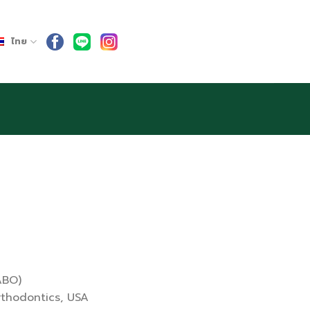
ไทย
ABO)
rthodontics, USA