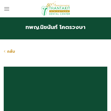
Skip
to
content
ทพญ.นิชนันท์ โคตรวงษา
กลับ