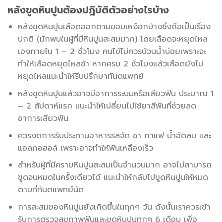
หลังขูดหินปูนต้องปฏิบัติตัวอย่างไรบ้าง
หลังขูดหินปูนเลือดออกตามขอบเหงือกบ้างซึ่งถือเป็นเรื่อง
ปกติ (มักพบในผู้ที่มีหินปูนสะสมมาก) โดยเลือดจะหยุดไหล
เองภายใน 1 – 2 ชั่วโมง คนไข้ไม่ควรบ้วนน้ำบ่อยเพราะจะ
ทำให้เลือดหยุดไหลช้า หากครบ 2 ชั่วโมงแล้วเลือดยังไม่
หยุดไหลแนะนำให้รีบปรึกษาทันตแพทย์
หลังขูดหินปูนแล้วอาจมีอาการระบมหรือเสียวฟัน ประมาณ 1
– 2 สัปดาห์แรก แนะนำให้เปลี่ยนไปใช้ยาสีฟันที่ช่วยลด
อาการเสียวฟัน
ควรงดการรับประทานอาหารรสจัด ชา กาแฟ น้ำอัดลม และ
แอลกอฮอล์ เพราะอาจทำให้ฟันเหลืองเร็ว
สำหรับผู้ที่มีคราบหินปูนสะสมเป็นจำนวนมาก อาจไม่สามารถ
ขูดจนหมดในครั้งเดียวได้ แนะนำให้กลับไปขูดหินปูนให้หมด
ตามที่ทันตแพทย์นัด
การสะสมของหินปูนยังเกิดขึ้นในทุกๆ วัน ดังนั้นเราควรเข้า
รับการตรวจสุขภาพฟันและขูดหินปูนทุกๆ 6 เดือน เพื่อ