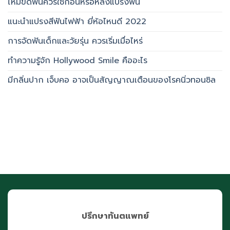
ไหมขัดฟันควรใช้ก่อนหรือหลังแปรงฟัน
แนะนำแปรงสีฟันไฟฟ้า ยี่ห้อไหนดี 2022
การจัดฟันเด็กและวัยรุ่น ควรเริ่มเมื่อไหร่
ทำความรู้จัก Hollywood Smile คืออะไร
มีกลิ่นปาก เจ็บคอ อาจเป็นสัญญาณเตือนของโรคนิ่วทอนซิล
ปรึกษาทันตแพทย์