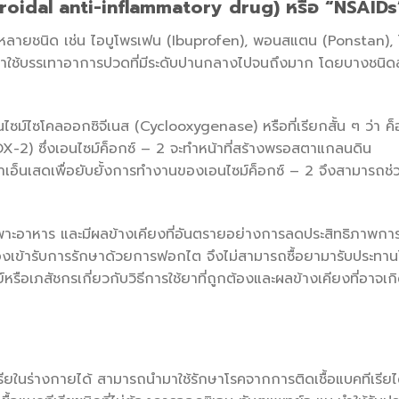
steroidal anti-inflammatory drug) หรือ “NSAIDs
 มีหลายชนิด เช่น ไอบูโพรเฟน (Ibuprofen), พอนสแตน (Ponstan), 
นำมาใช้บรรเทาอาการปวดที่มีระดับปานกลางไปจนถึงมาก โดยบางชนิด
ไซม์ไซโคลออกซิจีเนส (Cyclooxygenase) หรือที่เรียกสั้น ๆ ว่า ค็
X-2) ซึ่งเอนไซม์ค็อกซ์ – 2 จะทำหน้าที่สร้างพรอสตาแกลนดิน
เอ็นเสดเพื่อยับยั้งการทำงานของเอนไซม์ค็อกซ์ – 2 จึงสามารถช
เพาะอาหาร และมีผลข้างเคียงที่อันตรายอย่างการลดประสิทธิภาพก
ต้องเข้ารับการรักษาด้วยการฟอกไต จึงไม่สามารถซื้อยามารับประทาน
อเภสัชกรเกี่ยวกับวิธีการใช้ยาที่ถูกต้องและผลข้างเคียงที่อาจเกิด
ีเรียในร่างกายได้ สามารถนำมาใช้รักษาโรคจากการติดเชื้อแบคทีเรีย