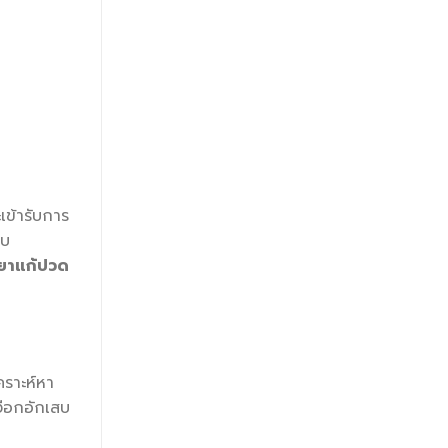
ข้ารับการ
พบ
ยาแก้ปวด
คราะห์หา
ือกอักเสบ