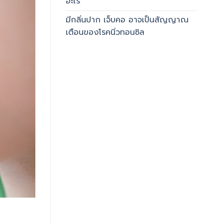
อะไร
มีกลิ่นปาก เจ็บคอ อาจเป็นสัญญาณ
เตือนของโรคนิ่วทอนซิล