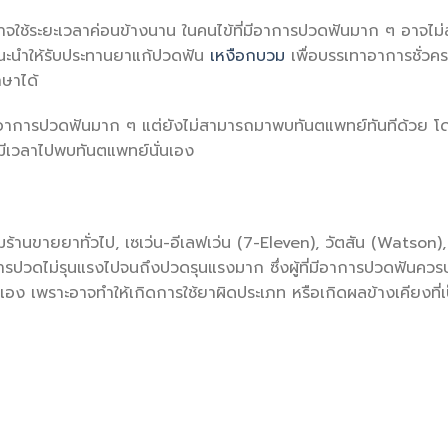
าจใช้ระยะเวลาค่อนข้างนาน ในคนไข้ที่มีอาการปวดฟันมาก ๆ อาจไ
แนะนำให้รับประทานยาแก้ปวดฟัน
เหงือกบวม
เพื่อบรรเทาอาการชั่วค
กษาได้
มีอาการปวดฟันมาก ๆ แต่ยังไม่สามารถมาพบทันตแพทย์ทันทีด้วย โ
ะมีเวลาไปพบทันตแพทย์นั่นเอง
านขายยาทั่วไป, เซเว่น-อีเลฟเว่น (7-Eleven), วัตสัน (Watson), บ
การปวดไม่รุนแรงไปจนถึงปวดรุนแรงมาก ซึ่งผู้ที่มีอาการปวดฟันควร
เอง เพราะอาจทำให้เกิดการใช้ยาผิดประเภท หรือเกิดผลข้างเคียงที่เ