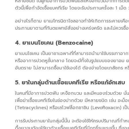
หลายชนิด ในผู้ที่มีอาการปวดฟันและเหงือกบวมจากการติดเช
ตัวนี้เพื่อกำจัดเชื้อแบคทีเรีย โดยจะรับประทานครั้งละ 1 เม็ด
อย่างไรก็ตาม ยาเมโทรนิดาโซลอาจทำให้เกิดการระคายเคืองต่
ประทานยาตามที่ทันตแพทย์สั่งอย่างเคร่งครัด และไม่ควรซ
4. ยาเบนโซเคน (Benzocaine)
ยาเบนโซเคน เป็นยาชาเฉพาะที่ที่สามารถนำมาใช้บรรเทาอา
หรืออาการปวดหูชั้นกลาง โดยจะมีทั้งในรูปแบบของยาอม ยาห
อันตราย ไม่สามารถซื้อมาใช้เองได้ ต้องจ่ายโดยเภสัชกร หรื
5. ยาในกลุ่มต้านเชื้อแบคทีเรีย หรือแก้อักเสบ
ในคนที่มีอาการปวดฟัน เหงือกบวม และมีหนองร่วมด้วย นั่
เพื่อฆ่าเชื้อแบคทีเรียในช่องปากด้วย มีหลายชนิด เช่น อะม็อก
(Tetracyclines) หรือเลโวฟล็อกซาซิน (Levofloxacin) เป็
การรับประทานยาในกลุ่มนี้นั้น จะต้องใช้ให้ครบปริมาณที่กำห
ดื้อยาจนต้องใช้ยาต้านเชื้อแบคทีเรียที่มีฤทธิ์รุนแรงขึ้น ซึ