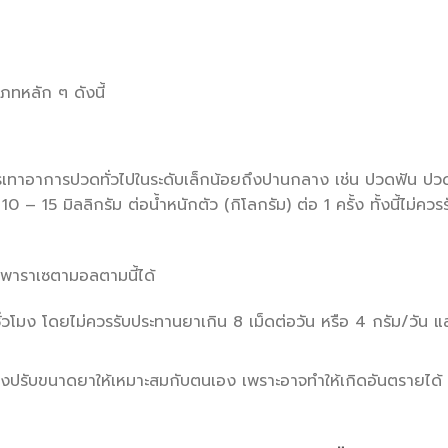
เภทหลัก ๆ ดังนี้
เทาอาการปวดทั่วไปในระดับเล็กน้อยถึงปานกลาง เช่น ปวดฟัน ปวด
– 15 มิลลิกรัม ต่อน้ำหนักตัว (กิโลกรัม) ต่อ 1 ครั้ง ทั้งนี้ไม่คว
พาราเซตามอลตามนี้ได้
่วโมง โดยไม่ควรรับประทานยาเกิน 8 เม็ดต่อวัน หรือ 4 กรัม/วัน แล
งปรับขนาดยาให้เหมาะสมกับตนเอง เพราะอาจทำให้เกิดอันตรายได้ จ