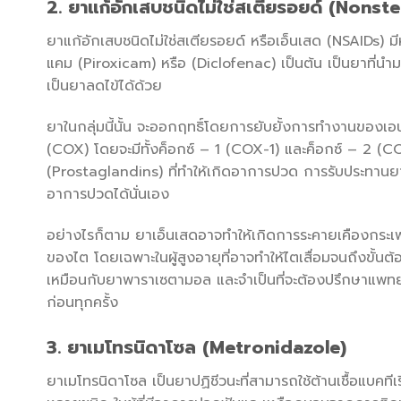
2. ยาแก้อักเสบชนิดไม่ใช่สเตียรอยด์ (Non
ยาแก้อักเสบชนิดไม่ใช่สเตียรอยด์ หรือเอ็นเสด (NSAIDs)
แคม (Piroxicam) หรือ (Diclofenac) เป็นต้น เป็นยาที่
เป็นยาลดไข้ได้ด้วย
ยาในกลุ่มนี้นั้น จะออกฤทธิ์โดยการยับยั้งการทำงานของเอน
(COX) โดยจะมีทั้งค็อกซ์ – 1 (COX-1) และค็อกซ์ – 2 (CO
(Prostaglandins) ที่ทำให้เกิดอาการปวด การรับประทานยา
อาการปวดได้นั่นเอง
อย่างไรก็ตาม ยาเอ็นเสดอาจทำให้เกิดการระคายเคืองกระ
ของไต โดยเฉพาะในผู้สูงอายุที่อาจทำให้ไตเสื่อมจนถึงขั้น
เหมือนกับยาพาราเซตามอล และจำเป็นที่จะต้องปรึกษาแพทย์หรื
ก่อนทุกครั้ง
3. ยาเมโทรนิดาโซล (Metronidazole)
ยาเมโทรนิดาโซล เป็นยาปฏิชีวนะที่สามารถใช้ต้านเชื้อแบคท