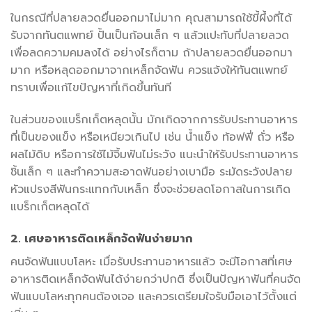
ในกรณีที่ปลายลวดยื่นออกมาไม่มาก คุณสามารถใช้ขี้ผึ้งที่ได้
รับจากทันตแพทย์ ปั้นเป็นก้อนเล็ก ๆ แล้วแปะทับที่ปลายลวด
เพื่อลดความคมลงได้ อย่างไรก็ตาม ถ้าปลายลวดยื่นออกมา
มาก หรือหลุดออกมาจากเหล็กจัดฟัน ควรแจ้งให้ทันตแพทย์
ทราบเพื่อแก้ไขปัญหาที่เกิดขึ้นทันที
ในส่วนของแบร็กเก็ตหลุดนั้น มักเกิดจากการรับประทานอาหาร
ที่เป็นของแข็ง หรือเหนียวเกินไป เช่น น้ำแข็ง ท้อฟฟี่ ถั่ว หรือ
ผลไม้ดิบ หรือการใช้ไม้จิ้มฟันไม่ระวัง แนะนำให้รับประทานอาหาร
ชิ้นเล็ก ๆ และทำความสะอาดฟันอย่างเบามือ ระมัดระวังปลาย
หัวแปรงสีฟันกระแทกกับเหล็ก ซึ่งจะช่วยลดโอกาสในการเกิด
แบร็กเก็ตหลุดได้
2. เศษอาหารติดเหล็กจัดฟันง่ายมาก
คนจัดฟันแบบโลหะ เมื่อรับประทานอาหารแล้ว จะมีโอกาสที่เศษ
อาหารติดเหล็กจัดฟันได้ง่ายกว่าปกติ ซึ่งเป็นปัญหาฟันที่คนจัด
ฟันแบบโลหะทุกคนต้องเจอ และควรเตรียมใจรับมือเอาไว้ตั้งแต่