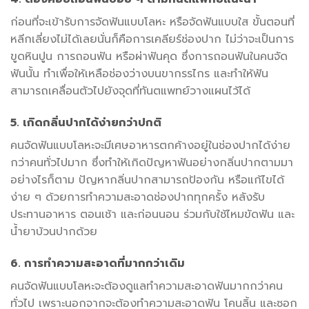
ก่อนที่จะเข้ารับการจัดฟันแบบโลหะ หรือจัดฟันแบบใส ขั้นตอนที่
หลีกเลี่ยงไม่ได้เลยนั่นก็คือการเคลียร์ช่องปาก ไม่ว่าจะเป็นการ
ขูดหินปูน การถอนฟัน หรือผ่าฟันคุด ซึ่งการถอนฟันในคนจัด
ฟันนั้น ทำเพื่อให้เหลือช่องว่างบนขากรรไกร และทำให้ฟัน
สามารถเคลื่อนตัวไปยังจุดที่ทันตแพทย์วางแผนไว้ได้
5. เกิดกลิ่นปากได้ง่ายกว่าปกติ
คนจัดฟันแบบโลหะจะมีเศษอาหารตกค้างอยู่ในช่องปากได้ง่าย
กว่าคนทั่วไปมาก ซึ่งทำให้เกิดปัญหาฟันอย่างกลิ่นปากตามมา
อย่างไรก็ตาม ปัญหากลิ่นปากสามารถป้องกัน หรือแก้ไขได้
ง่าย ๆ ด้วยการทำความสะอาดช่องปากทุกครั้ง หลังรับ
ประทานอาหาร ตอนเช้า และก่อนนอน ร่วมกับใช้ไหมขัดฟัน และ
น้ำยาบ้วนปากด้วย
6. การทำความสะอาดที่มากกว่าเดิม
คนจัดฟันแบบโลหะจะต้องดูแลทำความสะอาดฟันมากกว่าคน
ทั่วไป เพราะนอกจากจะต้องทำความสะอาดฟัน โคนลิ้น และซอก