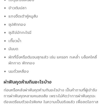
ข้าวต้มปลา
แกงจืดเต้าหู้หมูสับ
ซุปฟักทอง
ซุปไข่มักกะโรนี
เกี๊ยวน้ำ
มันบด
ผักที่นึ่งหรือต้มจนสุกแล้ว เช่น แครอท กะหล่ำ บล็อคโคลี่
ผักกาด ฟักทอง
นมถั่วเหลือง
ผ่าฟันคุดห้ามกินอะไรบ้าง
ก่อนหรือหลังผ่าฟันคุดห้ามกินอะไรบ้าง เป็นคำถามที่ผู้เข้ารับ
การผ่าฟันคุดหลายคนสงสัย เพราะไม่คิดว่าการผ่าฟันคุดจะ
ต้องเตรียมตัวอะไรพิเศษ ในความเป็นจริงแล้ว เพื่อลดโอกาส