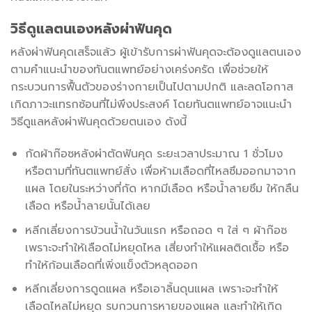
วิธีดูแลตนเองหลังผ่าฟันคุด
หลังผ่าฟันคุดเสร็จแล้ว ผู้เข้ารับการผ่าฟันคุดจะต้องดูแลตนเอง
ตามคำแนะนำของทันตแพทย์อย่างเคร่งครัด เพื่อช่วยให้
กระบวนการฟื้นตัวของร่างกายเป็นไปตามปกติ และลดโอกาส
เกิดภาวะแทรกซ้อนที่ไม่พึงประสงค์ โดยทันตแพทย์อาจแนะนำ
วิธีดูแลหลังผ่าฟันคุดด้วยตนเอง ดังนี้
กัดผ้าก๊อซหลังผ่าตัดฟันคุด ระยะเวลาประมาณ 1 ชั่วโมง
หรือตามที่ทันตแพทย์สั่ง เพื่อห้ามเลือดที่ไหลซึมออกมาจาก
แผล โดยในระหว่างที่กัด หากมีเลือด หรือน้ำลายซึม ให้กลืน
เลือด หรือน้ำลายนั้นได้เลย
หลีกเลี่ยงการบ้วนน้ำในวันแรก หรือถอด ๆ ใส่ ๆ ผ้าก๊อซ
เพราะจะทำให้เลือดไม่หยุดไหล เสี่ยงทำให้แผลติดเชื้อ หรือ
ทำให้ก้อนเลือดที่เพิ่งแข็งตัวหลุดออก
หลีกเลี่ยงการดูดแผล หรือเอาลิ้นดุนแผล เพราะจะทำให้
เลือดไหลไม่หยุด รบกวนการหายของแผล และทำให้เกิด