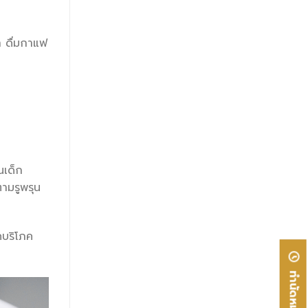
า ดื่มกาแฟ
นเด็ก
ตามรูพรุน
คบริโภค
ทำนัดหมาย