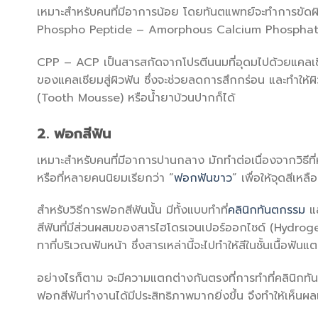
เหมาะสำหรับคนที่มีอาการน้อย โดยทันตแพทย์จะทำการขัดผิว
Phospho Peptide – Amorphous Calcium Phosphate) หรือท
CPP – ACP เป็นสารสกัดจากโปรตีนนมที่อุดมไปด้วยแคลเซี
ของแคลเซียมสู่ผิวฟัน ซึ่งจะช่วยลดการสึกกร่อน และทำให้ผ
(Tooth Mousse) หรือน้ำยาบ้วนปากก็ได้
2. ฟอกสีฟัน
เหมาะสำหรับคนที่มีอาการปานกลาง มักทำต่อเนื่องจากวิธีที
หรือที่หลายคนนิยมเรียกว่า “
ฟอกฟันขาว
” เพื่อให้จุดสีเห
สำหรับวิธีการฟอกสีฟันนั้น มีทั้งแบบทำที่
คลินิกทันตกรรม
แล
สีฟันที่มีส่วนผสมของสารไฮโดรเจนเปอร์ออกไซด์ (Hydrog
ทาที่บริเวณฟันหน้า ซึ่งสารเหล่านี้จะไปทำให้สีในชั้นเนื้อฟ
อย่างไรก็ตาม จะมีความแตกต่างกันตรงที่การทำที่คลินิกทั
ฟอกสีฟันทำงานได้มีประสิทธิภาพมากยิ่งขึ้น จึงทำให้เห็นผล