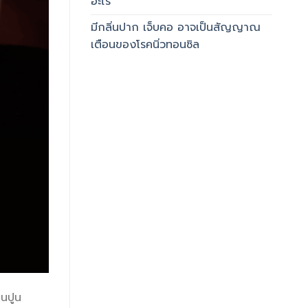
อะไร
มีกลิ่นปาก เจ็บคอ อาจเป็นสัญญาณ
เตือนของโรคนิ่วทอนซิล
ินปูน