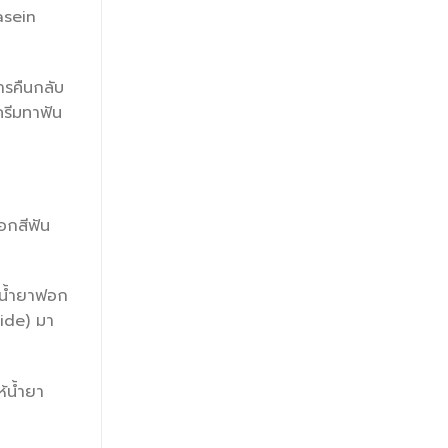
asein
ารคืนกลับ
ครีมทาฟัน
อกสีฟัน
ช้น้ำยาฟอก
ide) มา
้น้ำยา