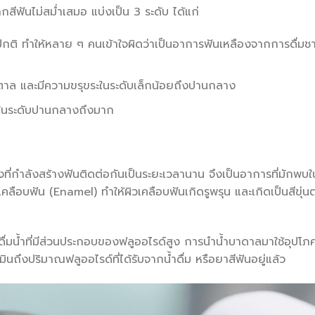
ีฟันไม่สม่ำเสมอ แบ่งเป็น 3 ระดับ ได้แก่
ันปกติ ทำให้หลาย ๆ คนเข้าใจผิดว่าเป็นอาการฟันเหลืองจากการดื่มช
้ำตาล และมีความขรุขระในระดับเล็กน้อยถึงปานกลาง
ระในระดับปานกลางถึงมาก
ที่กำลังสร้างฟันติดต่อกันเป็นระยะเวลานาน จึงเป็นอาการที่มักพบใ
คลือบฟัน (Enamel) ทำให้ผิวเคลือบฟันเกิดรูพรุน และเกิดเป็นสีขุ่น
รดื่มน้ำที่มีส่วนประกอบของฟลูออไรด์สูง การนำน้ำบาดาลมาใช้อุปโภ
เมินถึงปริมาณฟลูออไรด์ที่ได้รับจากน้ำดื่ม หรือยาสีฟันอยู่แล้ว