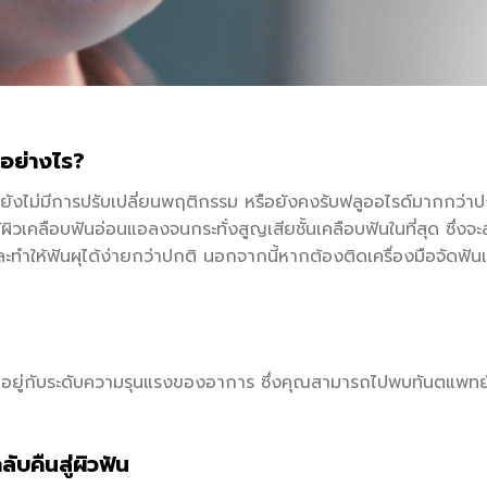
ยอย่างไร?
ยังไม่มีการปรับเปลี่ยนพฤติกรรม หรือยังคงรับฟลูออไรด์มากกว่าป
้ผิวเคลือบฟันอ่อนแอลงจนกระทั่งสูญเสียชั้นเคลือบฟันในที่สุด ซึ่งจะ
ะทำให้ฟันผุได้ง่ายกว่าปกติ นอกจากนี้หากต้องติดเครื่องมือจัดฟั
้ จะขึ้นอยู่กับระดับความรุนแรงของอาการ ซึ่งคุณสามารถไปพบทันตแพทย
ับคืนสู่ผิวฟัน