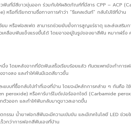
ฟันที่มีสีขาวขุ่นออก ร่วมกับให้ผลิตภัณฑ์ที่มีสาร CPP – ACP (C
ี่เรียกตามชื่อทางการค้าว่า “รีแคลเด้นท์” กลับไปใช้ที่บ้าน
ยม หรือฟอสเฟต สามารถช่วยยับยั้งการสูญแร่ธาตุ และส่งเสริมก
ิวเคลือบฟันแข็งแรงขึ้นได้ โดยอาจอยู่ในรูปของยาสีฟัน หมากฝรั่ง 
่หนึ่ง โดยหลังจากที่ขัดฟันเสร็จเรียบร้อยแล้ว ทันตแพทย์จะทำการฟ
ลืองจางลง และทำให้ฟันมีเฉดสีขาวขึ้น
ะแบบที่ซื้อกลับไปทำที่เองที่บ้าน โดยจะมีหลักการคล้าย ๆ กันคือ ใ
en peroxide) หรือคาร์บาร์ไมด์เปอร์ออกไซด์ (Carbamide perox
ันแตกตัวออก และทำให้ฟันกลับมาดูขาวสะอาดขึ้น
นตกรรม น้ำยาฟอกสีฟันจะมีความเข้มข้น และมีเทคโนโลยี LED ช่วยให
เร็วกว่าการฟอกสีฟันเองที่บ้าน