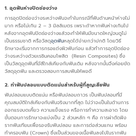
1.
อุดฟันห่าง
ปิดช่องว่าง
การอุดปิดช่องว่างระหว่างฟันจะทำในกรณีที่ฟันด้านหน้าห่างไม่
มาก หรือไม่เกิน 2 – 3 มิลลิเมตร เพราะถ้าหากฟันห่างเกินไป
หลังจากอุดฟันปิดช่องว่างแล้วจะทำให้ฟันมีขนาดใหญ่จนดูไม่
เป็นธรรมชาติ หรือวัสดุ
อุดฟัน
หลุดได้ง่ายกว่าปกติ โดยวิธี
รักษาจะเริ่มจากการกรอแต่งผิวฟันก่อน แล้วทำการอุดปิดช่อง
ว่างระหว่างด้วยเรซินคอมโพสิต (Resin Composites) ซึ่ง
เป็นวัสดุอุดฟันที่มีสีใกล้เคียงกับฟันเดิม หลังจากนั้นจึงค่อยขัด
วัสดุอุดฟัน และตรวจสอบการสบฟันให้พอดี
2. ทำฟันปลอมแบบติดแน่นสำหรับผู้ที่สูญเสียฟัน
ฟันปลอมแบบติดแน่น หรือฟันปลอมถาวร เป็นฟันปลอมที่มี
คุณสมบัติใกล้เคียงกับฟันจริงมากที่สุด ไม่ว่าจะเป็นในด้านการ
ออกแรงบดเคี้ยว ความแข็งแรง หรือการทำความสะอาด โดย
ขั้นตอนการรักษาจะแบ่งเป็น 2 ส่วนหลัก ๆ คือ การผ่าตัดฝัง
รากฟันเทียมเพื่อรองรับฟันปลอม และการต่อส่วนแกน พร้อม
ทำครอบฟัน (Crown) ซึ่งเป็นส่วนของเนื้อฟันลงไปในรากฟัน