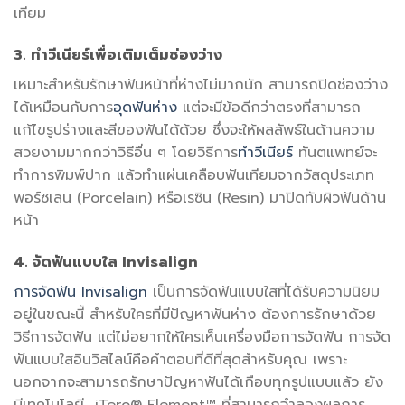
เทียม
3. ทำวีเนียร์เพื่อเติมเต็มช่องว่าง
เหมาะสำหรับรักษาฟันหน้าที่ห่างไม่มากนัก สามารถปิดช่องว่าง
ได้เหมือนกับการ
อุดฟันห่าง
แต่จะมีข้อดีกว่าตรงที่สามารถ
แก้ไขรูปร่างและสีของฟันได้ด้วย ซึ่งจะให้ผลลัพธ์ในด้านความ
สวยงามมากกว่าวิธีอื่น ๆ โดยวิธีการ
ทำวีเนียร์
ทันตแพทย์จะ
ทำการพิมพ์ปาก แล้วทำแผ่นเคลือบฟันเทียมจากวัสดุประเภท
พอร์ซเลน (Porcelain) หรือเรซิน (Resin) มาปิดทับผิวฟันด้าน
หน้า
4. จัดฟันแบบใส Invisalign
การจัดฟัน Invisalign
เป็นการจัดฟันแบบใสที่ได้รับความนิยม
อยู่ในขณะนี้ สำหรับใครที่มีปัญหาฟันห่าง ต้องการรักษาด้วย
วิธีการจัดฟัน แต่ไม่อยากให้ใครเห็นเครื่องมือการจัดฟัน การจัด
ฟันแบบใสอินวิสไลน์คือคำตอบที่ดีที่สุดสำหรับคุณ เพราะ
นอกจากจะสามารถรักษาปัญหาฟันได้เกือบทุกรูปแบบแล้ว ยัง