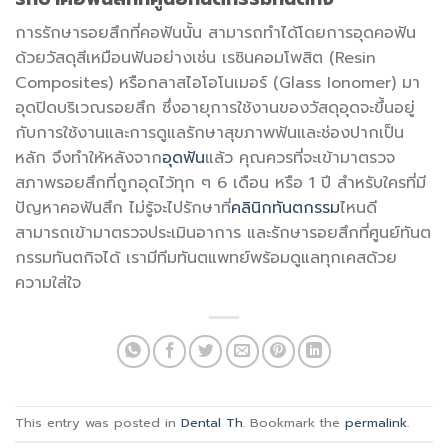
การรักษารอยสึกที่คอฟันนั้น สามารถทำได้โดยการ
อุดคอฟัน
ด้วยวัสดุสีเหมือนฟันอย่างเช่น เรซินคอมโพสิต (Resin
Composites) หรือกลาสไอโอโนเมอร์ (Glass Ionomer) มา
อุดปิดบริเวณรอยสึก ซึ่งอายุการใช้งานของวัสดุอุดจะขึ้นอยู่
กับการใช้งานและการดูแลรักษาสุขภาพฟันและช่องปากเป็น
หลัก จึงทำให้หลังจาก
อุดฟัน
แล้ว คุณควรที่จะเข้ามาตรวจ
สภาพรอยสึกที่ถูกอุดไว้ทุก ๆ 6 เดือน หรือ 1 ปี สำหรับใครที่มี
ปัญหา
คอฟันสึก
ไม่รู้จะไปรักษาที่
คลินิกทันตกรรม
ไหนดี
สามารถเข้ามาตรวจประเมินอาการ และรักษารอยสึกที่ศูนย์ทันต
กรรมทันตกิจได้ เรามีทีมทันตแพทย์พร้อมดูแลทุกเคสด้วย
ความใส่ใจ
This entry was posted in
Dental Th
. Bookmark the
permalink
.