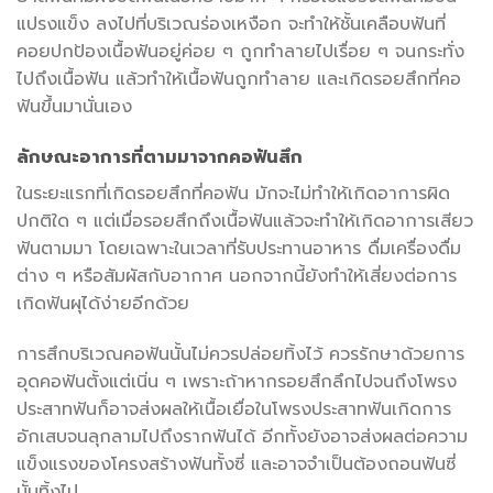
แปรงแข็ง ลงไปที่บริเวณร่องเหงือก จะทำให้ชั้นเคลือบฟันที่
คอยปกป้องเนื้อฟันอยู่ค่อย ๆ ถูกทำลายไปเรื่อย ๆ จนกระทั่ง
ไปถึงเนื้อฟัน แล้วทำให้เนื้อฟันถูกทำลาย และเกิดรอยสึกที่คอ
ฟันขึ้นมานั่นเอง
ลักษณะอาการที่ตามมาจาก
คอฟันสึก
ในระยะแรกที่เกิดรอยสึกที่คอฟัน มักจะไม่ทำให้เกิดอาการผิด
ปกติใด ๆ แต่เมื่อรอยสึกถึงเนื้อฟันแล้วจะทำให้เกิดอาการเสียว
ฟันตามมา โดยเฉพาะในเวลาที่รับประทานอาหาร ดื่มเครื่องดื่ม
ต่าง ๆ หรือสัมผัสกับอากาศ นอกจากนี้ยังทำให้เสี่ยงต่อการ
เกิดฟันผุได้ง่ายอีกด้วย
การสึกบริเวณคอฟันนั้นไม่ควรปล่อยทิ้งไว้ ควรรักษาด้วยการ
อุดคอฟัน
ตั้งแต่เนิ่น ๆ เพราะถ้าหากรอยสึกลึกไปจนถึงโพรง
ประสาทฟันก็อาจส่งผลให้เนื้อเยื่อในโพรงประสาทฟันเกิดการ
อักเสบจนลุกลามไปถึงรากฟันได้ อีกทั้งยังอาจส่งผลต่อความ
แข็งแรงของโครงสร้างฟันทั้งซี่ และอาจจำเป็นต้องถอนฟันซี่
นั้นทิ้งไป