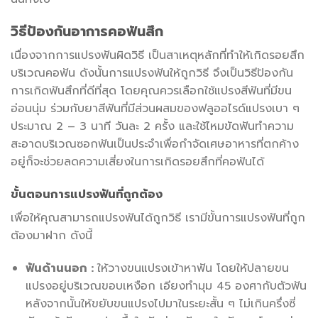
วิธีป้องกันอาการ
คอฟันสึก
เนื่องจากการแปรงฟันผิดวิธี เป็นสาเหตุหลักที่ทำให้เกิดรอยสึก
บริเวณคอฟัน ดังนั้นการแปรงฟันให้ถูกวิธี จึงเป็นวิธีป้องกัน
การเกิดฟันสึกที่ดีที่สุด โดยคุณควรเลือกใช้แปรงสีฟันที่มีขน
อ่อนนุ่ม ร่วมกับยาสีฟันที่มีส่วนผสมของฟลูออไรด์แปรงเบา ๆ
ประมาณ 2 – 3 นาที วันละ 2 ครั้ง และใช้ไหมขัดฟันทำความ
สะอาดบริเวณซอกฟันเป็นประจำเพื่อกำจัดเศษอาหารที่ตกค้าง
อยู่ก็จะช่วยลดความเสี่ยงในการเกิดรอยสึกที่คอฟันได้
ขั้นตอนการแปรงฟันที่ถูกต้อง
เพื่อให้คุณสามารถแปรงฟันได้ถูกวิธี เรามีขั้นการแปรงฟันที่ถูก
ต้องมาฝาก ดังนี้
ฟันด้านนอก :
ให้วางขนแปรงเข้าหาฟัน โดยให้ปลายขน
แปรงอยู่บริเวณขอบเหงือก เอียงทำมุม 45 องศากับตัวฟัน
หลังจากนั้นให้ขยับขนแปรงไปมาในระยะสั้น ๆ ไม่เกินครึ่งซี่