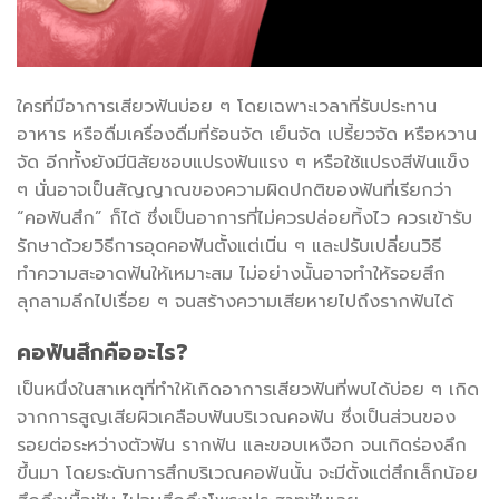
ใครที่มีอาการเสียวฟันบ่อย ๆ โดยเฉพาะเวลาที่รับประทาน
อาหาร หรือดื่มเครื่องดื่มที่ร้อนจัด เย็นจัด เปรี้ยวจัด หรือหวาน
จัด อีกทั้งยังมีนิสัยชอบแปรงฟันแรง ๆ หรือใช้แปรงสีฟันแข็ง
ๆ นั่นอาจเป็นสัญญาณของความผิดปกติของฟันที่เรียกว่า
“
คอฟันสึก
” ก็ได้ ซึ่งเป็นอาการที่ไม่ควรปล่อยทิ้งไว ควรเข้ารับ
รักษาด้วยวิธีการอุดคอฟันตั้งแต่เนิ่น ๆ และปรับเปลี่ยนวิธี
ทำความสะอาดฟันให้เหมาะสม ไม่อย่างนั้นอาจทำให้รอยสึก
ลุกลามลึกไปเรื่อย ๆ จนสร้างความเสียหายไปถึงรากฟันได้
คอฟันสึก
คืออะไร?
เป็นหนึ่งในสาเหตุที่ทำให้เกิดอาการเสียวฟันที่พบได้บ่อย ๆ เกิด
จากการสูญเสียผิวเคลือบฟันบริเวณคอฟัน ซึ่งเป็นส่วนของ
รอยต่อระหว่างตัวฟัน รากฟัน และขอบเหงือก จนเกิดร่องลึก
ขึ้นมา โดยระดับการสึกบริเวณคอฟันนั้น จะมีตั้งแต่สึกเล็กน้อย