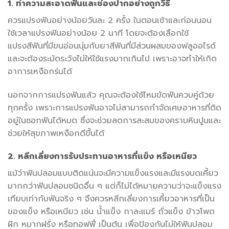
1. ทำความสะอาดฟันและช่องปากอย่างถูกวิธี
ควรแปรงฟันอย่างน้อยวันละ 2 ครั้ง ในตอนเช้าและก่อนนอน
ใช้เวลาแปรงฟันอย่างน้อย 2 นาที โดยจะต้องเลือกใช้
แปรงสีฟันที่มีขนอ่อนนุ่มกับยาสีฟันที่มีส่วนผสมของฟลูออไรด์
และจะต้องระมัดระวังไม่ให้ใช้แรงมากเกินไป เพราะอาจทำให้เกิด
อาการเหงือกร่นได้
นอกจากการแปรงฟันแล้ว คุณจะต้องใช้ไหมขัดฟันควบคู่ด้วย
ทุกครั้ง เพราะการแปรงฟันอาจไม่สามารถกำจัดเศษอาหารที่ติด
อยู่ในซอกฟันได้หมด ซึ่งจะช่วยลดการสะสมของคราบหินปูนและ
ช่วยให้สุขภาพเหงือกดีขึ้นได้
2. หลีกเลี่ยงการรับประทานอาหารที่แข็ง หรือเหนียว
แม้ว่าฟันปลอมแบบติดแน่นจะมีความแข็งแรงและมีแรงบดเคี้ยว
มากกว่าฟันปลอมชนิดอื่น ๆ แต่ก็ไม่ได้หมายความว่าจะแข็งแรง
เทียบเท่ากับฟันจริง ๆ จึงควรหลีกเลี่ยงการเคี้ยวอาหารที่เป็น
ของแข็ง หรือเหนียว เช่น น้ำแข็ง กาละแมร์ ถั่วแข็ง ข้าวโพด
ฝัก หมากฝรั่ง หรือทอฟฟี่ เป็นต้น เพื่อป้องกันไม่ให้ฟันปลอม