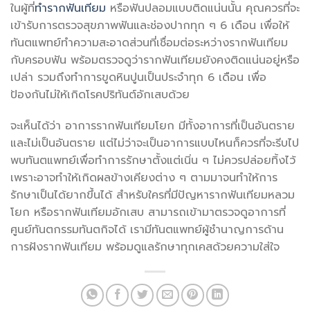
ในผู้ที่
ทำรากฟันเทียม
หรือฟันปลอมแบบติดแน่นนั้น คุณควรที่จะ
เข้ารับการตรวจสุขภาพฟันและช่องปากทุก ๆ 6 เดือน เพื่อให้
ทันตแพทย์ทำความสะอาดส่วนที่เชื่อมต่อระหว่างรากฟันเทียม
กับครอบฟัน พร้อมตรวจดูว่ารากฟันเทียมยังคงติดแน่นอยู่หรือ
เปล่า รวมถึงทำการขูดหินปูนเป็นประจำทุก 6 เดือน เพื่อ
ป้องกันไม่ให้เกิดโรคปริทันต์อักเสบด้วย
จะเห็นได้ว่า อาการ
รากฟันเทียมโยก
มีทั้งอาการที่เป็นอันตราย
และไม่เป็นอันตราย แต่ไม่ว่าจะเป็นอาการแบบไหนก็ควรที่จะรีบไป
พบทันตแพทย์เพื่อทำการรักษาตั้งแต่เนิ่น ๆ ไม่ควรปล่อยทิ้งไว้
เพราะอาจทำให้เกิดผลข้างเคียงต่าง ๆ ตามมาจนทำให้การ
รักษาเป็นได้ยากขึ้นได้ สำหรับใครที่มีปัญหารากฟันเทียมหลวม
โยก หรือ
รากฟันเทียมอักเสบ
สามารถเข้ามาตรวจดูอาการที่
ศูนย์ทันตกรรมทันตกิจได้ เรามีทันตแพทย์ผู้ชำนาญการด้าน
การฝังรากฟันเทียม พร้อมดูแลรักษาทุกเคสด้วยความใส่ใจ