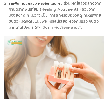
ส่วนใหญ่แล้วจะเกิดจาก
รากฟันเทียมหลวม หรือโยกเฉย ๆ :
ฝาปิดรากฟันเทียม (Healing Abutment) หลวมจาก
ปัจจัยต่าง ๆ ไม่ว่าจะเป็น การสึกหรอของวัสดุ ทันตแพทย์
ขันตัวหมุดปิดไม่แน่นพอ หรือเนื้อเยื่อเหงือกมีแรงเค้นตึง
มากเกินไปจนทำให้ฝาปิดรากฟันเทียมคลายตัว