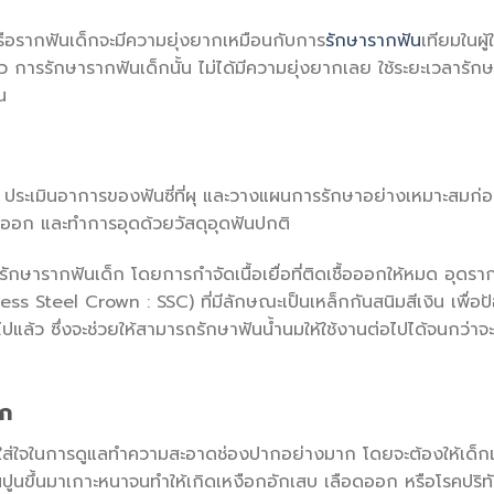
ือรากฟันเด็กจะมีความยุ่งยากเหมือนกับการ
รักษารากฟัน
เทียมในผู้
ว การรักษารากฟันเด็กนั้น ไม่ได้มีความยุ่งยากเลย ใช้ระยะเวลารัก
น
y) ประเมินอาการของฟันซี่ที่ผุ และวางแผนการรักษาอย่างเหมาะสมก่
ื้อออก และทำการอุดด้วยวัสดุอุดฟันปกติ
ษารากฟันเด็ก โดยการกำจัดเนื้อเยื่อที่ติดเชื้อออกให้หมด อุดรากฟ
less Steel Crown : SSC) ที่มีลักษณะเป็นเหล็กกันสนิมสีเงิน เพื่อป้
แล้ว ซึ่งจะช่วยให้สามารถรักษาฟันน้ำนมให้ใช้งานต่อไปได้จนกว่าจะม
็ก
้องใส่ใจในการดูแลทำความสะอาดช่องปากอย่างมาก โดยจะต้องให้เด็
บหินปูนขึ้นมาเกาะหนาจนทำให้เกิดเหงือกอักเสบ เลือดออก หรือโรคปริ