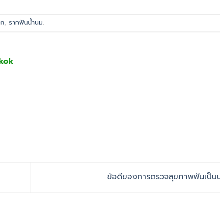
็ก
,
รากฟันน้ำนม
.
kok
ข้อดีของการตรวจสุขภาพฟันเป็น