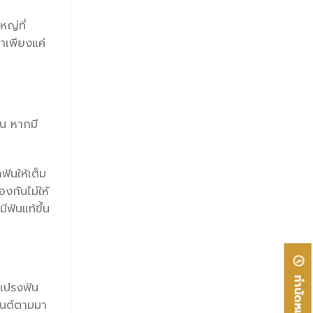
ใหญ่ที่
ษาเพียงแค่
อน หากมี
ันให้เต็ม
องกันไม่ให้
ีฟันแท้ขึ้น
ทำนัดหมาย
กแปรงฟัน
ทันต์ตามมา