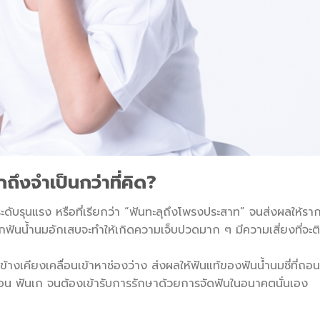
ึงจำเป็นกว่าที่คิด?
ะดับรุนแรง หรือที่เรียกว่า “ฟันทะลุถึงโพรงประสาท” จนส่งผลให้รา
ากฟันน้ำนมอักเสบจะทำให้เกิดความเจ็บปวดมาก ๆ มีความเสี่ยงที่จะติด
งเคียงเคลื่อนเข้าหาช่องว่าง ส่งผลให้ฟันแท้ของฟันน้ำนมซี่ที่ถอนไป
ันซ้อน ฟันเก จนต้องเข้ารับการรักษาด้วยการจัดฟันในอนาคตนั่นเอง