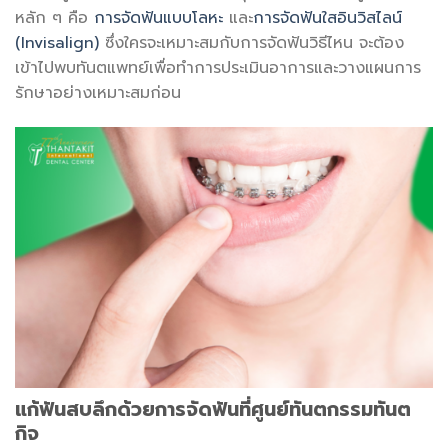
หลัก ๆ คือ
การจัดฟันแบบโลหะ
และ
การจัดฟันใสอินวิสไลน์
(Invisalign)
ซึ่งใครจะเหมาะสมกับการจัดฟันวิธีไหน จะต้อง
เข้าไปพบทันตแพทย์เพื่อทำการประเมินอาการและวางแผนการ
รักษาอย่างเหมาะสมก่อน
แก้ฟันสบลึกด้วยการจัดฟันที่ศูนย์ทันตกรรมทันต
กิจ