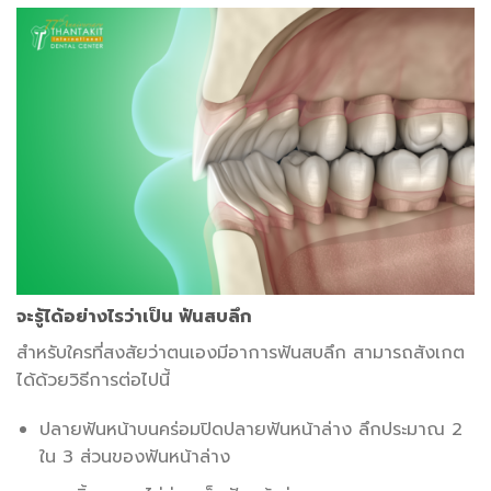
จะรู้ได้อย่างไรว่าเป็น ฟันสบลึก
สำหรับใครที่สงสัยว่าตนเองมีอาการฟันสบลึก สามารถสังเกต
ได้ด้วยวิธีการต่อไปนี้
ปลายฟันหน้าบนคร่อมปิดปลายฟันหน้าล่าง ลึกประมาณ 2
ใน 3 ส่วนของฟันหน้าล่าง