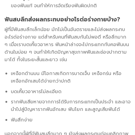
ของฟันแท้ จนทำให้การจัดเรียงฟันผิดปกติ
ฟันสบลึกส่งผลกระทบอย่างไรต่อร่างกายบ้าง?
ผู้ที่มีฟันสบลึกเล็กน้อย มักไม่เป็นอันตรายและไม่ส่งผลกระทบ
อะไรต่อร่างกาย แต่สำหรับคนที่ฟันสบกันไม่พอดี หรือลึกมาก
ๆ เมื่อเราบดเคี้ยวอาหาร ฟันหน้าล่างจะไปกระแทกกับคอฟันบน
ด้านในบ่อย ๆ จนทำให้เกิดปัญหาสุขภาพฟันและช่องปากตาม
มาได้ ทั้งในระยะสั้นและยาว เช่น
เหงือกด้านบน มีโอกาสเกิดการบาดเจ็บ เหงือกร่น หรือ
เหงือกอักเสบได้ง่ายกว่าปกติ
บดเคี้ยวอาหารไม่ละเอียด
รากฟันเสียหายจากการได้รับการกระแทกเป็นประจำ และอาจ
นำไปสู่ปัญหารากฟันอักเสบ ฟันโยก และสูญเสียฟันได้
ฟันสึกง่าย
นอกจากนี้ผู้ที่มีฟันสบลึกมาก ๆ ยังส่งผลกระทบต่อบุคลิกภาพ