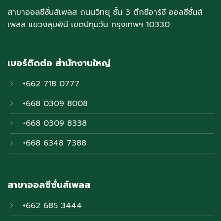
สาขาออลซีซั่นส์เพลส ถนนวิทยุ ชั้น 3 ตึกซีอาร์ซี ออลซีซั่นส์
เพลส แขวงลุมพินี เขตปทุมวัน กรุงเทพฯ 10330
เบอร์ติดต่อ สำนักงานใหญ่
+662 718 0777
+668 0309 8008
+668 0309 8338
+668 6348 7388
สาขาออลซีซั่นส์เพลส
+662 685 3444