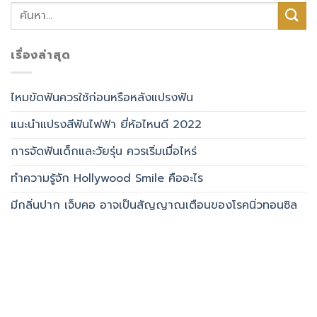
เรื่องล่าสุด
ไหมขัดฟันควรใช้ก่อนหรือหลังแปรงฟัน
แนะนำแปรงสีฟันไฟฟ้า ยี่ห้อไหนดี 2022
การจัดฟันเด็กและวัยรุ่น ควรเริ่มเมื่อไหร่
ทำความรู้จัก Hollywood Smile คืออะไร
มีกลิ่นปาก เจ็บคอ อาจเป็นสัญญาณเตือนของโรคนิ่วทอนซิล