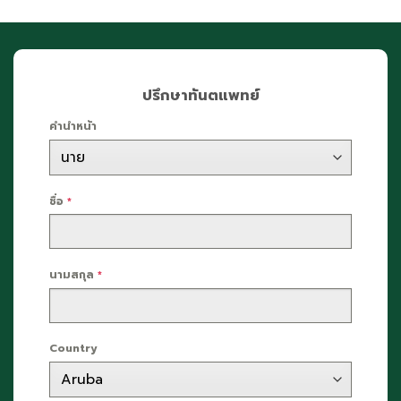
ปรึกษาทันตแพทย์
คำนำหน้า
ชื่อ
*
นามสกุล
*
Country