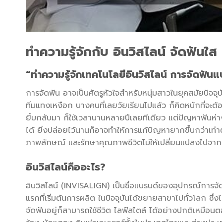
ทำความรู้จักกับ อินวิสไลน์ จัดฟัน
“ทำความรู้จักเทคโนโลยีอินวิสไลน์ การจัดฟันแ
การจัดฟัน อาจเป็นศัตรูหัวใจสำหรับหนุ่มสาวในยุคสมัยปัจ
ทิ่มแทงเหงือก บางคนที่เลยวัยเรียนไปแล้ว ก็คิดหนักที่จะต้
ยิ้มกลับมา ก็ใช้เวลานานหลายปีเลยทีเดียว แต่ปัญหาฟันห่าง 
ได้ ยิ่งปล่อยไว้นานก็อาจทำให้การแก้ปัญหายากขึ้นกว่าเท่า
ภาพลักษณ์ และรักษาคุณภาพชีวิตไม่ให้เปลี่ยนแปลงไปจาก
อินวิสไลน์คืออะไร
?
อินวิสไลน์ (INVISALIGN) เป็นชื่อแบรนด์ของอุปกรณ์การจัดฟ
แรกที่เริ่มต้นการผลิต ในปัจจุบันได้ขยายสาขาไปทั่วโลก ซึ่ง
จัดฟันอยู่ก็สามารถใช้ชีวิต ไลฟ์สไตล์ ได้อย่างปกติเหมือ