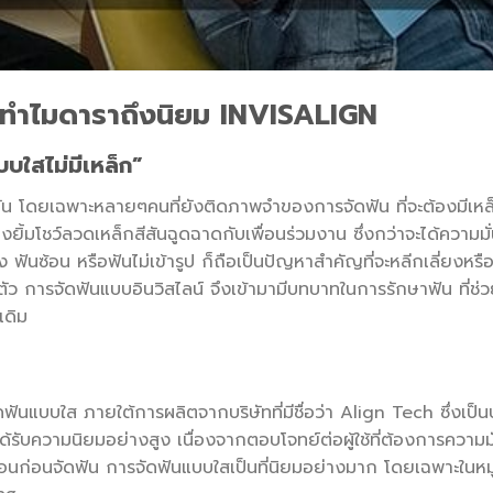
ใส ทำไมดาราถึงนิยม
INVISALIGN
บบใสไม่มีเหล็ก”
จุบัน โดยเฉพาะหลายๆคนที่ยังติดภาพจำของการจัดฟัน ที่จะต้องมีเ
องยิ้มโชว์ลวดเหล็กสีสันฉูดฉาดกับเพื่อนร่วมงาน ซึ่งกว่าจะได้ความม
ฟันซ้อน หรือฟันไม่เข้ารูป ก็ถือเป็นปัญหาสำคัญที่จะหลีกเลี่ยงหรื
ตัว การจัดฟันแบบอินวิสไลน์ จึงเข้ามามีบทบาทในการรักษาฟัน ที่ช่
เดิม
ันแบบใส ภายใต้การผลิตจากบริษัทที่มีชื่อว่า Align Tech ซึ่งเป็นบ
ได้รับความนิยมอย่างสูง เนื่องจากตอบโจทย์ต่อผู้ใช้ที่ต้องการความมั
นตอนก่อนจัดฟัน การจัดฟันแบบใสเป็นที่นิยมอย่างมาก โดยเฉพาะในหม