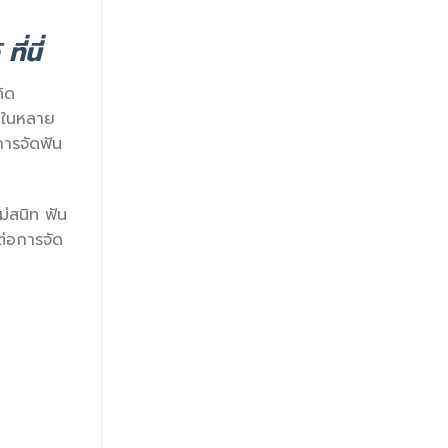
้
ที่นี่
คิด
ุมในหลาย
การจัดฟัน
ม่สนิท ฟัน
ต่อการจัด