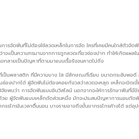
็นการจัดฟันที่ไม่ต้องใช้ลวดเหล็กในการจัด ใครที่เคยมีคนใกล้ตัวจัดฟ
 ไม่ว่าจะเป็นความทรมานจากการถูกลวดเกี่ยวช่องปาก ทำให้เกิดแผลใ
จกลายเป็นปัญหาที่ตามมาแบบเรื้อรังจนคาดไม่ถึง
์ที่เป็นพลาสติก ที่มีความบาง ใส มีลักษณะที่เรียบ ขนาดกระชับพอด
ณช่องปากได้ ผู้จัดฟันไม่ต้องคอยกังวลว่าลวดจะหลุด เหล็กจะบิดเบี้
ษาวิจัยพบว่า การจัดฟันแบบอินวิสไลน์ นอกจากจะให้การรักษาฟันที่มี
วย ผู้จัดฟันแบบเหล็กดัดส่วนหนึ่ง มักจะประสบปัญหาการนอนกัดฟัน
ากรรไกรในเวลาตื่นนอน บางรายอาจถึงขั้นขากรรไกรค้างได้ แต่อุปก