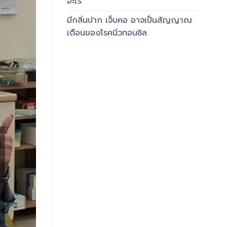
อะไร
มีกลิ่นปาก เจ็บคอ อาจเป็นสัญญาณ
เตือนของโรคนิ่วทอนซิล