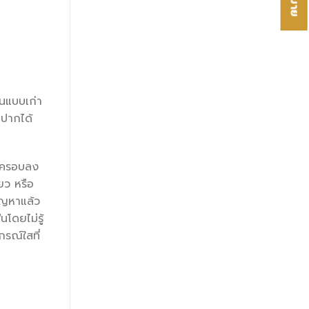
ันแบบเก่า
นปากได้
ี ครอบลง
ยว หรือ
ปัญหาแล้ว
โดยไม่รู้
รณ์ใสที่