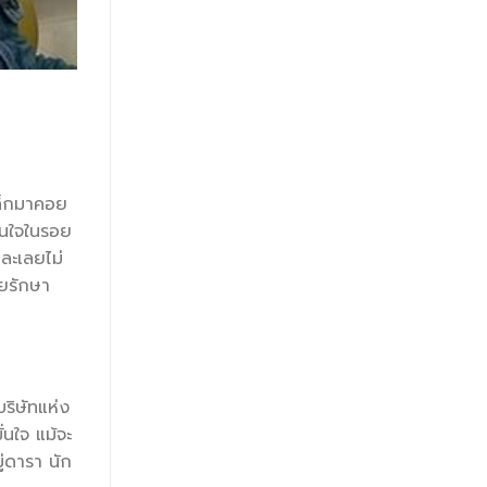
หล็กมาคอย
ั่นใจในรอย
อละเลยไม่
วยรักษา
ริษัทแห่ง
่นใจ แม้จะ
ู่ดารา นัก