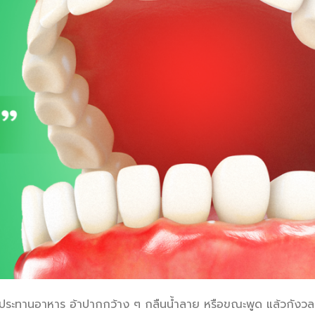
่รับประทานอาหาร อ้าปากกว้าง ๆ กลืนน้ำลาย หรือขณะพูด แล้วกังวลว