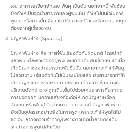
เช่น อาการเหงือกอักเสบ ฟันผุ เป็นต้น นอกจากนี้ ฟันซ้อน
ยังทำให้เป็นจุดนำสายตาของผู้พบเห็น ทำให้ไม่มั่นใจในการ
พูดคุยหรือการยิ้ม จึงควรได้รับการแก้ไขและรักษาอย่างถูก
ต้องจากผู้เชี่ยวชาญ
ปัญหาฟันห่าง (Spacing):
ปัญหาฟันห่าง คือ การที่ฟันเรียงตัวกันผิดปกติ โดยปกติ
แล้วฟันแต่ละซี่จะต้องอยู่พิงและชิดกันกับฟันซี่ข้างๆ แต่เมื่อ
เกิดปัญหาช่องว่างระหว่างฟันขึ้นนั้น นอกจากจะทำให้ฟันดู
ไม่สวยงาม เรียงตัวกันไม่เป็นระเบียบแล้ว ยังสามารถทำให้
เกิดปัญหาในการรักษาความสะอาด เนื่องจากช่องว่างใน
บริเวณดังกล่าว จะถูกเติมเต็มไปด้วยเศษอาหารที่ยากต่อ
การขจัดออก มีความเสี่ยงที่จะก่อให้เกิดปัญหาเหงือก
อักเสบ หรือฟันผุได้อย่างมาก นอกจากนี้ ปัญหาฟันห่าง
ยังเป็นอุปสรรคอย่างยิ่งในการพูด เพราะจะทำให้พูดได้ไม่
ชัดเจน สร้างความรำคาญเพราะอาจเกิดน้ำลายกระเด็น
ระหว่างการพูดได้อีกด้วย