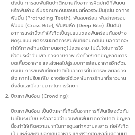
ดังนั้น การสบฟันผิดปกติหมายถึงอาการผิดปกติที่ฟันบน
หรือฟันล่าง ยื่นออกมาเกินขอบเขตที่ควรจะเป็น(เช่น อาการ
ฟันยื่น (Protruding Teeth), ฟันสบคร่อม ฟันล่างคร่อม
ฟันบน (Cross Bite), ฟันสบลึก (Deep Bite) เป็นต้น)
อาการเหล่านี้จะทำให้เกิดเป็นรูปแบบของฟันคร่อมกันอย่าง
ผิดรูปแบบ ผิดธรรมชาติการสบฟันที่ผิดปกตินั้น นอกจากจะ
ทำให้ภาพลักษณ์ภายนอกดูไม่สวยงาม ไม่มั่นใจในการใช้
ชีวิตประจำวันแล้ว ทางกายภาพ ยังทำให้เกิดปัญหาในการ
บดเคี้ยวอาหาร และส่งผลไปสู่ระบบการย่อยอาหารอีกด้วย
ดังนั้น การสบฟันที่ผิดปกติเป็นอาการที่ไม่ควรละเลยอย่าง
ยิ่ง หากไม่รีบแก้ไข อาจต้องใช้เวลาในการรักษาที่ยาวนาน
ยิ่งขึ้นและมีความยากในการรักษา
ปัญหาฟันซ้อน (Crowding):
ปัญหาฟันซ้อน เป็นปัญหาที่เกิดขึ้นจากการที่ฟันเรียงตัวกัน
ไม่เป็นระเบียบ หรืออาจมีจำนวนฟันเพิ่มมากกว่าปกติ ปัญหา
นี้จะทำให้เกิดความยากในการดูแลทำความสะอาด ก่อให้เกิด
เป็นแหล่งสะสมของเศษอาหาร และสร้างปัญหาอื่นๆตามมา