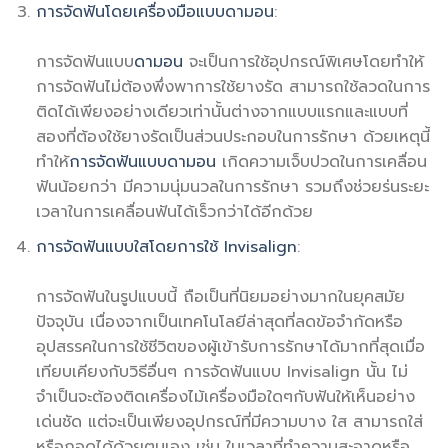
การจัดฟันโดยเครื่องมือแบบดามอน
:
การจัดฟันแบบ
ดามอน
จะเป็นการใช้อุปกรณ์พิเศษโดยทำให้
การจัดฟันไม่ต้องพึ่งพาการใช้ยางรัด สามารถใช้ลวดในการ
ติดได้เพียงอย่างเดียวเท่านั้นต่างจากแบบแรกและแบบที่
สองที่ต้องใช้ยางรัดเป็นส่วนประกอบในการรักษา ด้วยเหตุนี้
ทำให้
การจัดฟันแบบดามอน
เกิดความเจ็บปวดในการเคลื่อน
ฟันน้อยกว่า มีความนุ่มนวลในการรักษา รวมถึงช่วยร่นระยะ
เวลาในการเคลื่อนฟันได้เร็วกว่าได้อีกด้วย
การจัดฟันแบบใสโดยการใช้ Invisalign
:
การจัดฟันในรูปแบบนี้ ถือเป็นที่นิยมอย่างมากในยุคสมัย
ปัจจุบัน เนื่องจากเป็นเทคโนโลยีล่าสุดที่ลดข้อจำกัดหรือ
อุปสรรคในการใช้ชีวิตของผู้เข้ารับการรักษาได้มากที่สุดเมื่อ
เทียบเคียงกับวิธีอื่นๆ การจัดฟันแบบ Invisalign นั้น ไม่
จำเป็นจะต้องติดเครื่องไม้เครื่องมือใดๆกับฟันให้เห็นอย่าง
เด่นชัด แต่จะเป็นเพียงอุปกรณ์ที่มีความบาง ใส สามารถใส่
หรือถอดได้ด้วยตนเอง เช่น ในเวลาที่ทำความสะอาดหรือ